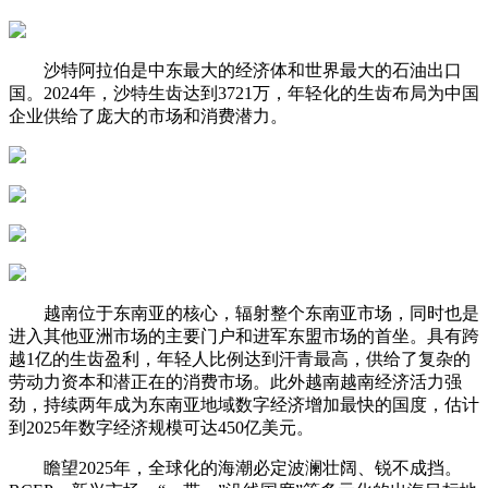
沙特阿拉伯是中东最大的经济体和世界最大的石油出口
国。2024年，沙特生齿达到3721万，年轻化的生齿布局为中国
企业供给了庞大的市场和消费潜力。
越南位于东南亚的核心，辐射整个东南亚市场，同时也是
进入其他亚洲市场的主要门户和进军东盟市场的首坐。具有跨
越1亿的生齿盈利，年轻人比例达到汗青最高，供给了复杂的
劳动力资本和潜正在的消费市场。此外越南越南经济活力强
劲，持续两年成为东南亚地域数字经济增加最快的国度，估计
到2025年数字经济规模可达450亿美元。
瞻望2025年，全球化的海潮必定波澜壮阔、锐不成挡。