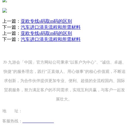
上一篇：
亚欧专线s码取m码的区别
下一篇：
汽车进口清关流程和所需材料
上一篇：
亚欧专线s码取m码的区别
下一篇：
汽车进口清关流程和所需材料
J9·九游会「中国」官方网站公司秉承“以客户为中心”、“诚信、卓越、
快捷”的服务理念，践行“正直做人、用心做事”的核心价值观，不断追
求创新，为合作伙伴提供更加专业、便利、超值的全流程国内、国际
贸易服务，努力满足客户的不同需求，实现互利共赢，与客户一起发
展壮大。
地 址：
山东省青岛市市南区太平路51号 山东国际贸易大厦32楼
客服热线：
+86-532-82971138
/ 18863911692