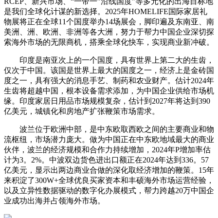
RCEP、新兴市场、“一带一”沿线国度”等多元化的出海目标地
是我们全球化计谋的新选择。2025年HOMELIFE国际家居礼
物展将正在全球11个国度举办14场展会，脚印遍及东南亚、南
美洲、洲、欧洲、非洲等各大洲，努力于帮力中国企业深切探
索海外市场的无限商机，搭乘全球化快车，实现商业新冲破。
印度是南亚次上的一个国度，具有世界上第二大的生齿，
仅次于中国。该国是世界上最大的国度之一，经济上是金砖国
度之一，具有强大的消息手艺、制药和农业财产。估计2024年
生齿将超越中国，根本设备需求添加，为中国企业供给市场机
缘。印度家居日用品市场规模复杂，估计到2027年将达到390
亿美元，城镇化和房地产扩张鞭策市场需求。
波兰位于欧洲中部，是中东欧取西欧之间的主要商业和物
流枢纽，市场潜力庞大。做为中国正在中东欧地域最大的商业
伙伴，波兰的经济规模和合作力持续增加，2024年P增加率估
计为3。2%。中波双边货色进出口额正在2024年达到336。57
亿美元，显示出两边商业合做的深化取经济增加的鞭策。15年
来积淀了300W+全球优良买家资本和丰硕海外市场运营经验，
以及立异性数据驱动的数字化办展模式，帮力跨越20万中国企
业成功出海并占领海外市场。