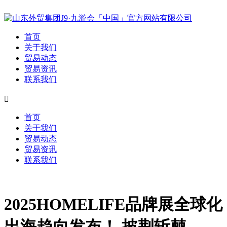
首页
关于我们
贸易动态
贸易资讯
联系我们

首页
关于我们
贸易动态
贸易资讯
联系我们
2025HOMELIFE品牌展全球化
出海趋向发布！ 披荆斩棘