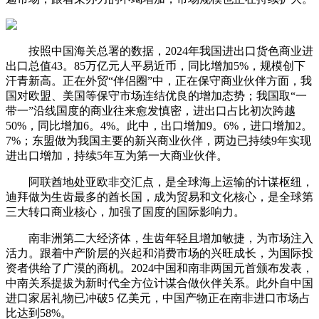
按照中国海关总署的数据，2024年我国进出口货色商业进
出口总值43。85万亿元人平易近币，同比增加5%，规模创下
汗青新高。正在外贸“伴侣圈”中，正在保守商业伙伴方面，我
国对欧盟、美国等保守市场连结优良的增加态势；我国取“一
带一”沿线国度的商业往来愈发慎密，进出口占比初次跨越
50%，同比增加6。4%。此中，出口增加9。6%，进口增加2。
7%；东盟做为我国主要的新兴商业伙伴，两边已持续9年实现
进出口增加，持续5年互为第一大商业伙伴。
阿联酋地处亚欧非交汇点，是全球海上运输的计谋枢纽，
迪拜做为生齿最多的酋长国，成为贸易和文化核心，是全球第
三大转口商业核心，加强了国度的国际影响力。
南非洲第二大经济体，生齿年轻且增加敏捷，为市场注入
活力。跟着中产阶层的兴起和消费市场的兴旺成长，为国际投
资者供给了广漠的商机。2024中国和南非两国元首颁布发表，
中南关系提拔为新时代全方位计谋合做伙伴关系。此外自中国
进口家居礼物已冲破5 亿美元，中国产物正在南非进口市场占
比达到58%。