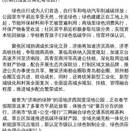
绿色出行成为人们首选，自行车和电动汽车削减碳排放；
公园里市平易近享受天然，传送绿色；绿色建建正在工地上兴
起，节能环保材料和手艺被普遍利用；商场里绿色消费风行，
环保产物备受欢送；社区居平易近积极参取垃圾分类，实现资
本轮回操纵；学校教育孩子们绿色低碳学问，培育环保认识。
聚焦区域协调成长深化立异，济南将加速济滨高铁、济枣
高铁扶植，争取德商高铁、莱临高铁纳入国度规划，加速京台
高速齐河至济南段、高青至商河等高速公扶植。深化取周边城
市财产协做，配合开展生态共保联治，打制区域文旅品牌，推
进公共办事便当共享。鞭策济南都会圈取青岛都会圈、郑州都
会圈互促共进、联动成长。同时，还将统筹新型工业化、新型
城镇化和村落全面复兴，全面提高城乡规划、扶植、管理融合
程度，推进城乡配合繁荣成长。
被誉为“济南的绿肺”的湿地济西国度湿地公园，正在春节
假期里送来了多量市平易近旅客，体验含“绿”量百分百的旅
行。济南市“轨道+公交+慢行”三网融合绿色交通系统根基构
成。章丘区加速推进低碳环保财产园、全域光储充检一体化分
析能源等沉点项目，新认定市级以上绿色制制企业、绿色供应
链办理企业8家以上。