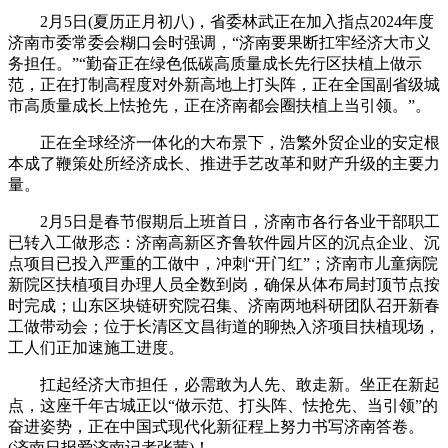
2月5日(夏历正月初八)，省委林武正在加入指点2024年度
济南市委常委会糊口会时强调，“济南要果断扛牢经济大市义
务担任。”“勤奋正在绿色低碳高质量成长先行区扶植上做示
范，正在打制高程度对外新高地上打头阵，正在全国副省级城
市高质量成长上怯抢先，正在济南都会圈扶植上当引领。”。
正在全球经济一体化的大布景下，浩繁外贸企业的安定根
本成了鞭策处所经济成长、推进手艺改革和财产升级的主要力
量。
2月5日是春节假期后上班首日，济南市各行各业干部职工
已转入工做形态：济南高新区齐鲁软件园片区的沉点企业、沉
点项目已投入严重的工做中，冲刺“开门红”；济南市儿童病院
新院区扶植项目办理人员全数到岗，确保从体布局封顶节点按
时完成；山东区块链研究院召集、济南两地科研团队召开新春
工做带动会；位于长清区文昌街道的聊热入济项目扶植现场，
工人们正加速施工进度。
扛起经济大市担任，必需敢为人先、敢走新。坐正在新起
点，这座千年古城正以“做示范、打头阵、怯抢先、当引领”的
奋进姿势，正在中国式现代化新征程上努力书写济南答卷。
(济南日报爱济南记者张茜)！