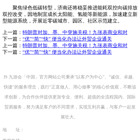
聚焦绿色低碳转型，济南还将稳妥推进能耗双控向碳排放
双控改变，因地制宜成长太阳能、氢能等新能源，加速建立新
型能源系统，开展近零碳城市、园区、社区示范建立。
上一篇：
特朗普对加、墨、中突施关税！九张表商业和对
下一篇：
“优”“简”“快” 便当化办法让外贸企业通关
上一篇：
特朗普对加、墨、中突施关税！九张表商业和对
下一篇：
“优”“简”“快” 便当化办法让外贸企业通关
J9·九游会「中国」官方网站公司秉承“以客户为中心”、“诚信、卓越、
快捷”的服务理念，践行“正直做人、用心做事”的核心价值观，不断追
求创新，为合作伙伴提供更加专业、便利、超值的全流程国内、国际
贸易服务，努力满足客户的不同需求，实现互利共赢，与客户一起发
展壮大。
地 址：
山东省青岛市市南区太平路51号 山东国际贸易大厦32楼