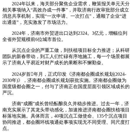
2024年以来，海关部分聚焦企业需求，鞭策报关单元天分
相关事项纳入“高效办成一件事”，并取济南行政审批部分成立
消息共享机制，实现“一次申请、一次打点”，通顺了企业“进
出通道”，充实激发了市场活力。
2024年，济南市外贸进出口达到2324。3亿元，增幅位列
全省外贸规模前6位城市首位。
从沉点企业的严重工做，到扶植项目标全力推进；从科研
团队的新春带动，到工人们忙碌有序地施工，每一个场景都展
示了济南人平易近对财产成长的果断和不懈勤奋。
2024岁首年月，正式印发《济南都会圈成长规划(2024-
2030年)》，济南都会圈成长规划获批实施。济南都会圈做为
国度级都会圈之一，付与了济南正在国度层面引领区域成长的
严沉。
济南“成圈”成长曾经酝酿良久并稳步推进。过去一年，济
南充实展示了其龙头带动感化，加速推进济南都会圈扶植项目
标落地实施。具体而言，40项沉点工做使命、135个沉点项目
协同推进，都会圈环线项通处事项实现无不同受理、同尺度打
点。