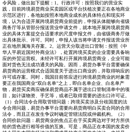
令风险，做出如下提醒：1。行政许可：按照我们的营业实
践，目前跨境易货商业买卖园区或平台扶植次要正在各地商业
示范区进行，各地如按照本地商业成长的具体特点和现实环
境，认为合适开展跨境易货商业前提的，申报从体能够向省级
商务厅等从管部分报送营业申请文件，就本地开展跨境易货商
业的具体方案提交合适要求的尺度申报文件，由省级商务厅做
出具体批示、许可。同时，申报人该当将申请文件报送营业所
正在地所属海关存案。2。运营天分取进出口管制：按照《中
华人平易近国对外商业法》，处置跨境买卖的企业需要具备响
应的外贸运营权。未经许可私行开展跨境易货商业，企业可能
面对货色无法成功通关的风险。因而，易货办事平台需要确保
易货商的运营模式合适国度关于进出口商业的，并取得响应的
许可或存案。同时，我国目前答应进行跨境易货商业的对象需
要正在我国商业“双白名单”之上，即白名单企业、白名单产
物，易货买卖商应确保易货商品不属于进出口管制清单中的项
目，如计谋物资、手艺等，或者已取得需要的进出口许可证。
（1）合同法令合用取管辖问题：跨境买卖涉及分歧国度的法
令合用问题，易货办事平台需要向易货商明白买卖合同的合用
法令，而且正在发生争议时确定管辖法院或仲裁机构。（2）
合同价款问题：易货商业的焦点正在于买卖两边对于对方所供
给的货色进行相等价值的互换。可是，商品正在本国的发卖价