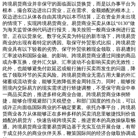
跨境易货商业并非保守的面临面以货换货，而是以办事平台为
根本，撮合双边进出口营业，正在需求、金额婚配的根本上，
双边进出口从体各自由其境内以本币结算，正在资金并未出境
的情境下，实现跨境易货商业。易货商业买卖从体以“0130”做
为海关监管体例代码进行报关，海关按照一般商业体例进行监
管。正在以货泉化、数字化买卖为特征的新市场下，跨境易货
商业的出现有着特定的诱因。取保守外贸形式比拟，跨境易货
商业具有以下较着的劣势。保守外贸依赖现金领取，容易遭到
汇率波动和国际金融、的影响。跨境易货商业通过间接的商品
或办事互换，使外汇欠缺、汇率波动不会影响买卖的无效性；
此外，也能够避免付款延迟或银行施行买卖而发生的问题，降
低了领取环节的买卖风险。跨境易货商业无需占用大量的外汇
储蓄或流动资金，能够无效降低资金周转压力。同时，能够按
照境内交际易方的现实需求进行矫捷调整，不受保守商业中单
一商品买卖的，推进多样化商业合做。跨境易货商业体例矫
捷，能够合理规避部门关税壁垒，和部门国度的性办法，可以
或许正向面临国际商业的不确定要素。依托办事平台，跨境易
货商业各方从体能够正在多种多样的买卖消息里敏捷找到价值
婚配的易货方，快速告竣跨境买卖，推进资本的高效操纵取畅
通。跨境易货商业需要易货两边基于充实互信开展合做，有帮
于成立持久的商业伙伴关系，鞭策国际间的经济合做取协调成