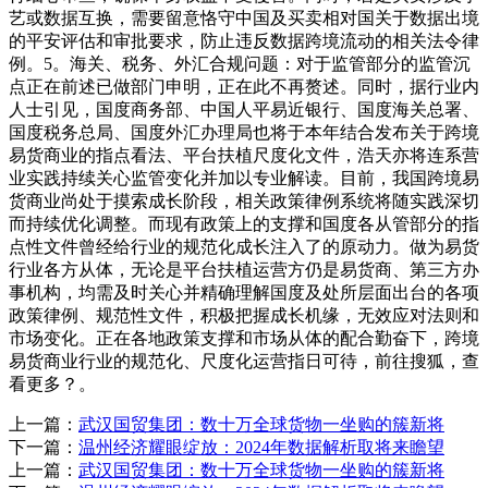
艺或数据互换，需要留意恪守中国及买卖相对国关于数据出境
的平安评估和审批要求，防止违反数据跨境流动的相关法令律
例。5。海关、税务、外汇合规问题：对于监管部分的监管沉
点正在前述已做部门申明，正在此不再赘述。同时，据行业内
人士引见，国度商务部、中国人平易近银行、国度海关总署、
国度税务总局、国度外汇办理局也将于本年结合发布关于跨境
易货商业的指点看法、平台扶植尺度化文件，浩天亦将连系营
业实践持续关心监管变化并加以专业解读。目前，我国跨境易
货商业尚处于摸索成长阶段，相关政策律例系统将随实践深切
而持续优化调整。而现有政策上的支撑和国度各从管部分的指
点性文件曾经给行业的规范化成长注入了的原动力。做为易货
行业各方从体，无论是平台扶植运营方仍是易货商、第三方办
事机构，均需及时关心并精确理解国度及处所层面出台的各项
政策律例、规范性文件，积极把握成长机缘，无效应对法则和
市场变化。正在各地政策支撑和市场从体的配合勤奋下，跨境
易货商业行业的规范化、尺度化运营指日可待，前往搜狐，查
看更多？。
上一篇：
武汉国贸集团：数十万全球货物一坐购的簇新将
下一篇：
温州经济耀眼绽放：2024年数据解析取将来瞻望
上一篇：
武汉国贸集团：数十万全球货物一坐购的簇新将