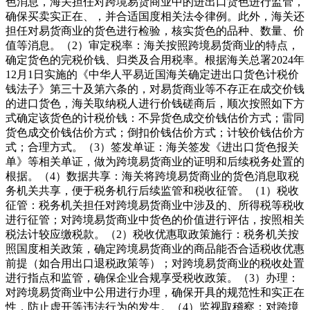
色消息，海关担任对跨境易货商业中的进出口货色进行监管，
确保买卖实正在、，并合适国度相关法令律例。此外，海关还
担任对易货商业的货色进行检验，核实货色的品种、数量、价
值等消息。（2）审定税率：海关按照跨境易货商业的特点，
确定货色的完税价钱、归类及合用税率。根据海关总署2024年
12月1日实施的《中华人平易近国海关确定进出口货色计税价
钱法子》第三十及第六条的，对易货商业等不存正在成交价钱
的进口货色，海关取纳税人进行价钱磋商后，顺次按照如下方
式确定该货色的计税价钱：不异货色成交价钱估价方式；雷同
货色成交价钱估价方式；倒扣价钱估价方式；计较价钱估价方
式；合理方式。（3）签发单证：海关签发《进出口货色报关
单》等相关单证，做为跨境易货商业的证明和后续税务处置的
根据。（4）数据共享：海关将跨境易货商业的货色消息取税
务机关共享，便于税务机行后续监管和税收征管。（1）税收
征管：税务机关担任对跨境易货商业中涉及的、所得税等税收
进行征管；对跨境易货商业中货色的价值进行评估，按照相关
税法计较应缴税款。（2）税收优惠取政策施行：税务机关按
照国度相关政策，确定跨境易货商业的商品能否合适税收优惠
前提（如合用出口退税政策等）；对跨境易货商业的税收处置
进行指点和监管，确保企业合规享受税收政策。（3）办理：
对跨境易货商业中公用进行办理，确保开具的规范性和实正在
性，防止虚开等违法行为的发生。（4）监视取稽察：对跨境