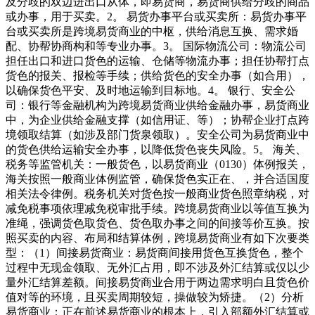
及分歧的双边进出口从体，即易货商，易货商供给分歧的商品
或办事，用于买卖。2。 易货办事平台或买卖所：易货办事平
台或买卖所是跨境易货商业的中枢，供给消息互换、需求婚
配、协帮协商构和等专业办事。3。 国际物流公司：物流公司
担任出口和进口货色的运输、仓储等物流办事；担任协帮打点
货色的报关、报检等手续；供给货色的安全办事（如合用），
以确保货色平安、及时地运输到目标地。4。 银行、安全公
司：银行等金融机构为跨境易货商业供给金融办事，易货商业
中，为企业供给金融支撑（如信用证、等）；协帮企业打点跨
境领取结算（如涉及部门货泉领取）。安全公司为易货商业中
的货色供给运输安全办事，以降低货色丧失风险。5。 海关、
税务等监管机关：一般货色，以易货商业（0130）体例报关，
海关按照一般商业体例监管，确保货色实正在、，并合适国度
相关法令律例。税务机关对货色按一般商业货色照章纳税，对
减免税事项依理减免税审批手续。跨境易货商业以等值互换为
准绳，强调货色取货色、货色取办事之间的间接等价互换。按
照买卖的内容、布局和结算体例，跨境易货商业有如下次要类
型：（1）间接易货商业：易货商间接用货色互换货色，整个
过程中无现金领取、无外汇占用，即不涉及外汇结算或仅以少
量外汇结算差额。间接易货商业合用于两边需求明白且货色价
值对等的环境，且买卖周期较短，操做较为矫捷。（2）分析
易货商业：正在前述易货商业的根本上，引入部额外汇结算或