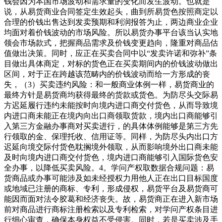
钱会因为本国市场波动和需求量的变化而发生波动。也就是
说，从易货商业合同签定生效起头，曲到所易货色按照商定以
合理的价钱出售达到发卖预期和利润报答为止，两边商业企业
均面对着价钱波动的市场风险。所以易货办事平台该当认实地
领会市场款式，把握商品需求及价钱变更趋向，隆重对商品估
值做出决策。同时，应正在买卖合同中以“发卖许诺和弥补”条
目做出具体商定，对标的货色正在买卖期间内的价钱波动做出
区间，对于正在跨越该范畴内的价钱波动而给一方形成的丧
失，（3）买卖违约风险：和一般商业体例一样，易货商业的
最终方针是易货商均获得最终的货款或货色。为防尽头交际易
方迟延履行违约未能按时向境内进口商交付货色，从而导致境
内进口商未能正在境内向出口商领取货款，境内出口商能够引
入第三方金融办事商对买卖进行，的具体体例能够是第三方先
行领取的金、保理托收、信用证等。同样，为防尽头内出口方
迟延向境交际付货色耽搁境外领取，从而影响境外出口商未能
及时向境内进口商交付货色，境内进口商能够引入国际货色安
全办事，以降低买卖风险。4。学问产权取数据合规问题：易
货商品或办事可能涉及如未经授权力用他人正在出口目标国度
或地域已注册的商标、专利，形成侵权，易货平台及易货商可
能因而面对法令胶葛和经济丧失。故，易货商正在进入新市场
前对商品进行商标注册检索以及专利检索，对学问产权条目进
行细心审查，确保本身权益不受侵害。同时，若是买卖涉及手