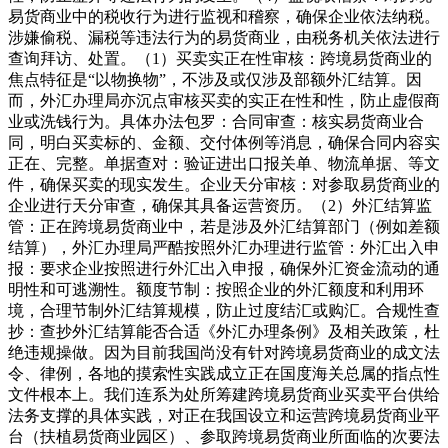
易货商业中的税收行为进行监视和稽察，确保企业依法纳税。
涉嫌偷税、漏税等违法行为的易货商业，由税务机关依法进行
查询拜访、处置。（1）买卖实正在性审核：跨境易货商业的
焦点特征是“以物换物”，不涉及或仅涉及部额外汇结算。因
而，外汇办理局亦沉点审核买卖的实正在性和性，防止虚假商
业或洗钱行为。具体办法包罗：合同审查：核实易货商业合
同，明白买卖标的、金额、交付体例等消息，确保合同内容实
正在、完整。单据查对：验证进出口报关单、物流单据、等文
件，确保买卖的现实发生。企业天分审核：对参取易货商业的
企业进行天分审查，确保其具备运营资历。（2）外汇结算监
管：正在跨境易货商业中，若是涉及外汇结算部门（例如差额
结算），外汇办理局严酷按照外汇办理进行监管：外汇出入申
报：要求企业按照进行外汇出入申报，确保外汇资金流动的通
明性和可逃溯性。额度节制：按照企业的外汇额度和利用环
境，合理节制外汇结算规模，防止过度结汇或购汇。合规性查
抄：查抄外汇结算能否合适《外汇办理条例》及相关政策，杜
绝违规操做。因为目前我国尚没有针对跨境易货商业的成文法
令、律例，各地的摸索性实践成立正在国度海关总属的指点性
文件根本上。我们连系为处所筹建跨境易货商业买卖平台供给
法务支撑的具体实践，对正在我国设立和运营跨境易货商业平
台（扶植易货商业园区）、参取跨境易货商业所面临的次要法