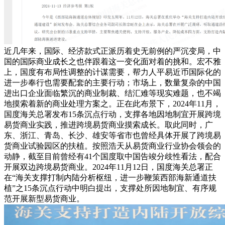
近几年来，国际、经济款式正派历着史无前例的严沉变局，中
国的国际商业成长之也伴跟着这一变化面对着的挑和。宏不雅
上，国度有布局性调整的计谋需要，帮力人平易近币国际化的
进一步奉行也需要配套的主要行动；市场上，数量复杂的中国
进出口企业面临繁沉的商业制裁、结汇难等现实难题，也不竭
地摸索着新的商业处理方案之。正在此布景下，2024年11月，
国度海关总署发布15条沉点行动，支撑各地因地制宜开展跨境
易货商业实践，推进跨境易货商业摸索成长。取此同时，广
东、浙江、青岛、长沙、雄安等省市也曾经具体开展了跨境易
货商业试验园区的扶植。按照浩天从易货商业行业协会领会的
动静，截至目前曾经有41个国度取中国告竣分歧性看法，配合
开展双边跨境易货商业。2024年11月12日，国度海关总署正
在“海关支撑打制内陆分析枢纽，进一步鞭策西部海新通道扶
植”之15条沉点行动中明白提出，支撑处所因地制宜、有序规
范开展新型易货商业。