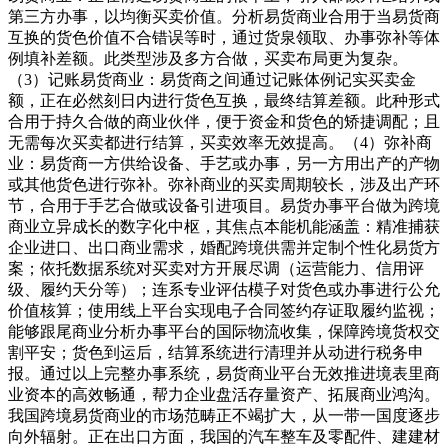
第三方办事，以均衡买卖价值。分析易货商业合用于当易货商
互换的货色价值不合错误等时，通过货泉领取、办事弥补等体
例填补差额。此类型涉及多方合做，买卖布局更为复杂。
（3）记账易货商业：易货商之间通过记账体例记实买卖金
额，正在必然刻日内进行货色互换，最终结算差额。此种形式
合用于持久合做的商业伙伴，便于资金和货色的矫捷调配；且
无需每次买卖都进行结算，买卖效率无效提高。（4）弥补商
业：易货商一方供给设备、手艺或办事，另一方用出产的产物
或其他货色进行弥补。弥补商业的买卖周期较长，涉及出产环
节，合用于手艺合做或设备引进项目。易货办事平台做为跨境
商业立异成长的数字化中枢，其焦点本能机能涵盖：精准捕获
企业进口、出口商业需求，婚配跨境供需并定制个性化易货方
案；依托数据系统对买卖对方开展尽调（运营能力、信用评
级、履约天分等）；连系专业评估模子对货色或办事进行公允
价值核算；使用线上平台实现电子合同签约存证取履约监视；
能够跟尾商业分析办事平台的国际物流收集，保障跨境货权交
割平安；货色到运后，结算系统进行清理并从动进行税务申
报。通过以上完整办事系统，易货商业平台无效推进境表里商
业资本的高效畅通，帮力企业盘活存量资产、拓展商业鸿沟。
我国跨境易货商业的市场范畴正不竭扩大，从一带一国度逐步
向外辐射。正在出口方面，我国的汽车整车及零配件、建建材