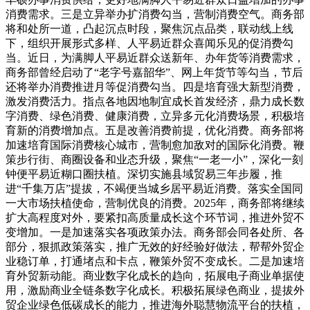
消费需求。三是立异举办扩消费勾当，营制消费空气。商务部
将和处所一道，凸起沉点时段，聚焦沉点品类，联动线上线
下，组织开展形式多样、人平易近群众喜闻乐见的促消费勾
当。近日，为满脚人平易近群众送新年、办年货等消费需求，
商务部曾经启动了“老字号嘉韶华”、网上年货节等勾当，节后
还将举办消费推进月等促消费勾当。四是培育强大新型消费，
激发消费活力。指点各地因地制宜成长首发经济，鼎力成长数
字消费、绿色消费、健康消费，立异多元化消费场景，积极培
育新的消费增加点。五是改善消费前提，优化消费。商务部将
加速培育国际消费核心城市，营制愈加敌对的国际化消费。鞭
策步行街、商圈设备和业态升级，聚焦“一老一小”，深化一刻
钟便平易近糊口圈扶植。深切实施县域贸易三年步履，推
进“千集万店”提拔，不竭便当城乡居平易近消费。落实全国同
一大市场扶植使命，营制优良的消费。2025年，商务部将继续
扩大高程度对外，要紧扣高质量成长这个环节词，推进外贸不
变增加。一是加速落实各项政策办法。商务部会同各处所、各
部分，狠抓政策落实，推广无效的好经验好做法，帮帮外贸企
业稳订单，打通堵点和卡点，鞭策外贸不变成长。二是加速培
育外贸新动能。商业数字化成长的趋向，拓展电子商业单据使
用，激励商业全链条数字化成长。积极拓展绿色商业，提拔外
贸企业绿色低碳成长的能力，推进海外聪慧物流平台的扶植，