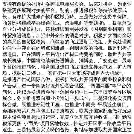
支撑有前提的处所办妥跨境电商买卖会、供需对接会，为企业
搭建更多展现对接的平台。别的，推进保税维修持续健康成
长，有序扩大维修产物和区域范畴。三是做好涉企办事保障。
商务部将继续举办绿色商业、跨境电商等专题培训，提拔外贸
企业分析成长能力。还将继续编制并发布《国别商业指南》和
外贸推进消息，加强中外企业的消息对接。积极扩大面向全球
的高尺度自贸区收集，商签新的商业通顺工做组，务实处理两
边商业中存正在的堵点和难点，创制更多的商机。四是积极扩
猛进口。正在满脚人平易近出产糊口需要的同时，取世界共享
成长机缘。中国将继续阐扬进博会、消博会、广交会进口展等
平台的推进感化，培育国度进口商业推进立异示范区，扩大市
场，挖掘进口潜力，“实正把中国大市场变成世界大机缘”。一
是推进产供链国际合做。积极扩大取共开国家的商业投资和财
产合做，进一步阐扬好境外经贸合做区、“两国两园”等平台的
感化，继续办妥进博会等严沉展会和中国—东盟博览会等区域
展会，务实推进双向商业投资进一步成长。二是深化务实项目
标合做。既推进标记性工程，也推进“小而美”平易近生项目。
会继续鞭策对外承包工程提质增效，取共开国家配合做好沉点
根本设备项目标扶植运营，完美立体互联互通收集，同时勤奋
鞭策更多“小而美”项目落地收效，推进共开国家一路改善平易
近生。三是拓展新兴范畴的合做。将继续加强取共开国家正在