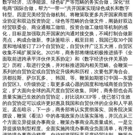
数字经济、洁净能源、绿色矿产等范畴的务实合做，深化“丝
电商”国际合做，帮力“一带一”共开国家实现绿色成长和数字
转型。四是完美经贸合做机制。将鞭策取更多共开国家商签商
业协定和双边投资协定，绿色等范畴的合做文件，阐扬好双边
经贸联委会、商业通顺工做组、投资合做工做组等机制的感
化，目标是加强取共开国家的沟通对接交换，不竭打制合做新
亮点，构成合做新。李詠箑暗示，截至目前，我国已取30个国
度和地域签订了23个自贸协定，自贸伙伴广泛五大洲，自贸区
收集不竭扩展深化。2025年，商务部将继续积极推进插手《全
面取前进跨承平洋伙伴关系协定》和《数字经济伙伴关系协
定》历程，取进行交换，并对标推进国内相关范畴。会鞭策一
系列的自贸协定或自贸协定升级构和历程，次要包罗海合会、
洪都拉斯、萨尔瓦多、、韩国、等。鞭策如期签订中国—东盟
自贸区3。0升级协定；取更多成心愿的国度和地域商签自贸协
定，扩大面向全球的高尺度自贸区收集。同时，商务部也会高
质量实施已生效的自贸协定，好比说RCEP等，使已签订生效
的自贸协定可以或许更好惠及我国和自贸伙伴的企业和人平易
近。孟岳暗示，下一步，商务部将认实贯彻落实、国务院决策
摆设，鞭策《看法》中的各项政策办法落实落地，并沉点从三
个方面立异提拔办事商业，鞭策办事商业高质量成长。一是立
异提拔轨制型程度。全面实施跨境办事商业负面清单，有序推
进跨境办事商业梯度。自动对接国际高尺度经贸法则，鞭策办