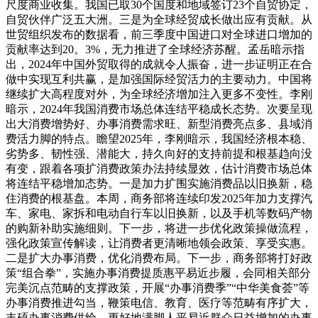
尺度商业收集。我国已取30个国度和地域签订23个自贸协定，
自贸伙伴广泛五大洲。三是为全球经贸成长做出应有贡献。从
世贸组织发布的数据看，前三季度中国进口对全球进口增加的
贡献率达到20。3%，无力推进了全球经济苏醒。孟岳暗示指
出，2024年中国外贸取得的成就令人振奋，进一步证明正在合
做中实现互利共赢，是加强国际经贸活力的主要动力。中国将
继续扩大高程度对外，为全球经济增加注入更多不变性。李刚
暗示，2024年我国消费市场总体连结平稳成长态势。次要呈现
出大消费增势好、办事消费需求旺、新型消费亮点多、县域消
费活力脚的特点。瞻望2025年，李刚暗示，我国经济根本稳、
劣势多、韧性强、潜能大，持久向好的支持前提和根基趋向没
有变，跟着各项扩消费政策办法持续显效，估计消费市场总体
将连结平稳增加态势。一是加力扩围实施消费品以旧换新，稳
住消费的根基盘。本周，商务部将连续印发2025年加力支撑汽
车、家电、家拆和电动自行车以旧换新，以及手机等数码产物
的购新补助实施细则。下一步，将进一步优化政策操做流程，
强化政策宣传解读，让消费者更清晰地领会政策、享受实惠。
二是扩大办事消费，优化消费布局。下一步，商务部将打好政
策“组合拳”，实施办事消费提质惠平易近步履，会同相关部分
完美沉点范畴的支撑政策，开展“办事消费季”“中华美食荟”等
办事消费推进勾当，鞭策电信、教育、医疗等范畴有序扩大，
丰硕办事消费供给，更好地满脚人平易近群众日益增加的办事