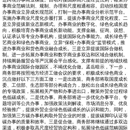
事商业范畴法则、规制、办理和尺度相通相容。启动扶植国度
办事商业立异成长现范区，打制一批办事商业分析示范平台。
实施办事商业尺度化步履打算，提拔办事商业尺度化程度。二
是立异提拔新业态新模式。办事商业的数字化、绿色化成长趋
向，积极培育办事商业成长新动能。支撑金融、征询、设想、
认证承认等专业办事机构，提拔国际化办事能力。成长绿色手
艺商业和绿色办事商业。立异“保税+办事商业”监管模式，推
进办事商业和货色商业融合成长。三是立异提拔国际合做机
制。进一步拓展办事商业和数字商业多双边和区域合做机制。
持续阐扬服贸会等严沉展会平台感化。支撑有前提的地域扶植
办事商业国际合做园区，不竭优化合做。孟岳暗示，下一步，
商务部将按照地方经济工做会议的要求，积极成长绿色商业，
沉点做好以下三方面工做：一是出政策。商务部将取国度成长
委、工信部、生态部等部分构成合力，放松出台成长绿色商业
的专项政策，拓展相关产物和办事进出口，鞭策外贸全过程绿
色低碳成长。二是优办事。商务部将进一步优化办事平台、专
题培训等公共办事，加强政策法则解读、市场消息分享、优良
经验推广，提拔外贸企业绿色低碳成长的认识和能力。同时，
加强第三方碳办事机构取外贸企业的对接，提拔碳脚印认证等
碳办事的质量和效率。三是促合做。商务部将继续通过多双边
渠道，积极参取高尺度经贸协定构和，拓展绿色低碳范畴国际