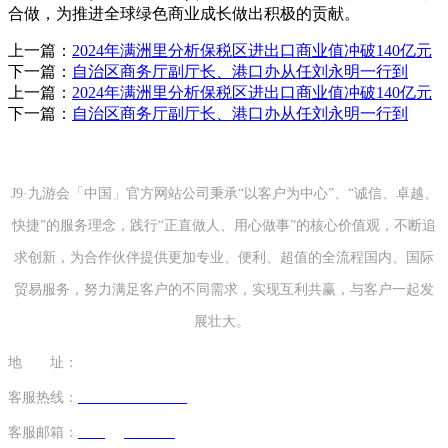
合做，为推进全球绿色商业成长做出积极的贡献。
上一篇：
2024年满洲里分析保税区进出口商业值冲破140亿元
下一篇：
自治区商务厅副厅长、港口办从任刘永明一行到
上一篇：
2024年满洲里分析保税区进出口商业值冲破140亿元
下一篇：
自治区商务厅副厅长、港口办从任刘永明一行到
J9·九游会「中国」官方网站公司秉承“以客户为中心”、“诚信、卓越、
快捷”的服务理念，践行“正直做人、用心做事”的核心价值观，不断追
求创新，为合作伙伴提供更加专业、便利、超值的全流程国内、国际
贸易服务，努力满足客户的不同需求，实现互利共赢，与客户一起发
展壮大。
地 址：
山东省青岛市市南区太平路51号 山东国际贸易大厦32楼
客服热线：
+86-532-82971138
/ 18863911692
客服邮箱：
tzxing@163.com