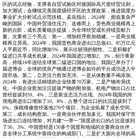
区的试点经验，支撑各自贸试验区对接国际高尺度经贸法则，
加大测试；会继续完美国度级经开区的支撑政策，推进国度办
事业扩大分析试点示范扶植。孟岳指出，2024年，面临复杂严
峻的国际，中国外贸顶住压力、送难而上，货色商业规模再上
新的台阶，成长质量稳步提拔，为全球经贸成长持续贡献力
量。次要有三个亮点：第一，增加程序愈加稳健。一是商业规
模再立异高。2024年，我国货色商业进出口总值43。85万亿元
人平易近币，同比增加5%，展示出较强的韧性。二是积极扩
猛进口共享成长机缘。2024年我国进口增加2。3%，创汗青新
高，持续16年连结全球第二猛进口国的地位。我国已举办了7
届进博会，全球的优良产物通过进博会如许的平台成功进入中
国市场。第二，立异活力愈加充沛。一是从体数量不竭添加。
2024年，有进出话柄绩的企业快要70万家。二是产物布局优
化。中国企业愈加注沉提拔产物的附加值。机电产物出口占比
曾经提拔到59。4%，三是新业态活力出现。2024年我国的跨
境电商进出口增加了10。8%，占整个进出口的比沉提拔到了
6%。保税维修曾经落地270个项目，为企业拓展了成长空间。
第三，成长结构愈加。一是商业伙伴愈加多元。我国对保守市
场进出口连结增加，对共建“一带一”国度进出口的占比提拔到
了50。3%。中国曾经是150多个国度和地域的次要商业伙伴，
是全球分工系统中靠得住的构成部门。二是扩大面向全球的高