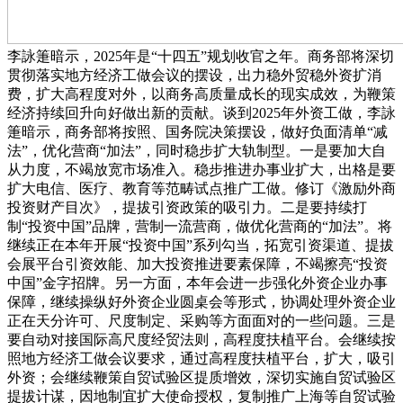
李詠箑暗示，2025年是“十四五”规划收官之年。商务部将深切
贯彻落实地方经济工做会议的摆设，出力稳外贸稳外资扩消
费，扩大高程度对外，以商务高质量成长的现实成效，为鞭策
经济持续回升向好做出新的贡献。谈到2025年外资工做，李詠
箑暗示，商务部将按照、国务院决策摆设，做好负面清单“减
法”，优化营商“加法”，同时稳步扩大轨制型。一是要加大自
从力度，不竭放宽市场准入。稳步推进办事业扩大，出格是要
扩大电信、医疗、教育等范畴试点推广工做。修订《激励外商
投资财产目次》，提拔引资政策的吸引力。二是要持续打
制“投资中国”品牌，营制一流营商，做优化营商的“加法”。将
继续正在本年开展“投资中国”系列勾当，拓宽引资渠道、提拔
会展平台引资效能、加大投资推进要素保障，不竭擦亮“投资
中国”金字招牌。另一方面，本年会进一步强化外资企业办事
保障，继续操纵好外资企业圆桌会等形式，协调处理外资企业
正在天分许可、尺度制定、采购等方面面对的一些问题。三是
要自动对接国际高尺度经贸法则，高程度扶植平台。会继续按
照地方经济工做会议要求，通过高程度扶植平台，扩大，吸引
外资；会继续鞭策自贸试验区提质增效，深切实施自贸试验区
提拔计谋，因地制宜扩大使命授权，复制推广上海等自贸试验