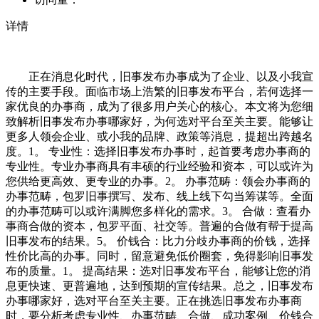
详情
正在消息化时代，旧事发布办事成为了企业、以及小我宣
传的主要手段。面临市场上浩繁的旧事发布平台，若何选择一
家优良的办事商，成为了很多用户关心的核心。本文将为您细
致解析旧事发布办事哪家好，为何选对平台至关主要。能够让
更多人领会企业、或小我的品牌、政策等消息，提超出跨越名
度。1。 专业性：选择旧事发布办事时，起首要考虑办事商的
专业性。专业办事商具有丰硕的行业经验和资本，可以或许为
您供给更高效、更专业的办事。2。 办事范畴：领会办事商的
办事范畴，包罗旧事撰写、发布、线上线下勾当筹谋等。全面
的办事范畴可以或许满脚您多样化的需求。3。 合做：查看办
事商合做的资本，包罗平面、社交等。普遍的合做有帮于提高
旧事发布的结果。5。 价钱合：比力分歧办事商的价钱，选择
性价比高的办事。同时，留意避免低价圈套，免得影响旧事发
布的质量。1。 提高结果：选对旧事发布平台，能够让您的消
息更快速、更普遍地，达到预期的宣传结果。总之，旧事发布
办事哪家好，选对平台至关主要。正在挑选旧事发布办事商
时，要分析考虑专业性、办事范畴、合做、成功案例、价钱合